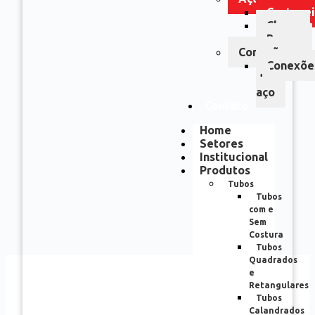
Cantonei
Chapa
Barras
Conexões
Conexõe
de
aço
Contato
Home
Setores
Institucional
Produtos
Tubos
Tubos
com e
Sem
Costura
Tubos
Quadrados
e
Retangulares
Tubos
Calandrados